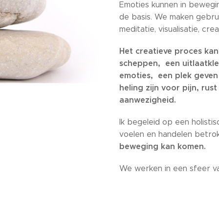
Emoties kunnen in bewegin
de basis. We maken gebrui
meditatie, visualisatie, cre
Het creatieve proces kan
scheppen,
een uitlaatk
emoties,
een
plek geven
heling zijn voor pijn,
rust
aanwezigheid.
Ik begeleid op een holisti
voelen en handelen betro
beweging kan komen.
We werken in een sfeer va