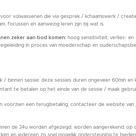
oor volwassenen die via gesprek / lichaamswerk / creatie
, focussen en aanwezig leren zijn bij wat is.
nen zeker aan bod komen:
hoog sensitiviteit, verlies- en
 begeleiding in proces van moederschap en ouderschapsbeg
k / binnen sessie: deze sessies duren ongeveer 60min en
ntant te betalen op het einde van de sessie / maak gebru
n voorzien een terugbetaling, contacteer de website van 
binnen de 24u worden afgezegd, worden aangerekend: op 
rken en iedereen zo snel mogelijk ondersteuning te bieden