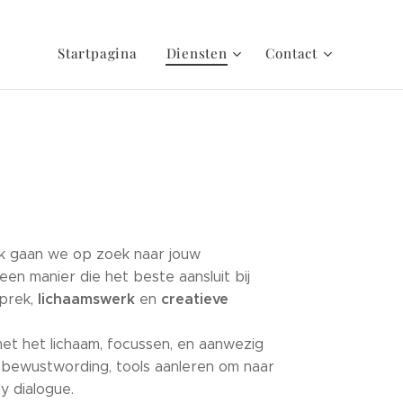
Startpagina
Diensten
Contact
k gaan we op zoek naar jouw
en manier die het beste aansluit bij
lichaamswerk
creatieve
sprek,
en
t het lichaam, focussen, en aanwezig
om bewustwording, tools aanleren om naar
dy dialogue.